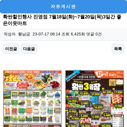
자유게시판
확싼할인행사 진영점 7월18일(화)~7월20일(목)3일간 좋
은이웃마트
작성자
황남금
23-07-17 08:14
조회
6,425회
댓글
0건
이전글
다음글
목록
본문