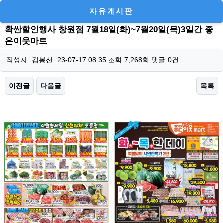
자유게시판
확싼할인행사 창원점 7월18일(화)~7월20일(목)3일간 좋
은이웃마트
작성자
김봉선
23-07-17 08:35
조회
7,268회
댓글
0건
이전글
다음글
목록
본문