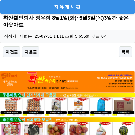
자유게시판
확싼할인행사 장유점 8월1일(화)~8월3일(목)3일간 좋은
이웃마트
작성자
백희은
23-07-31 14:11
조회
5,695회
댓글
0건
이전글
다음글
목록
본문