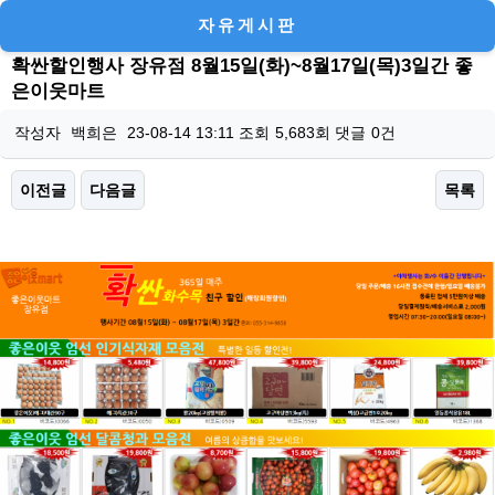
자유게시판
확싼할인행사 장유점 8월15일(화)~8월17일(목)3일간 좋
은이웃마트
작성자
백희은
23-08-14 13:11
조회
5,683회
댓글
0건
이전글
다음글
목록
본문