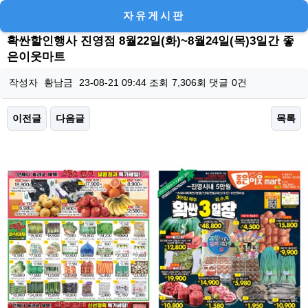
자유게시판
확싼할인행사 진영점 8월22일(화)~8월24일(목)3일간 좋
은이웃마트
작성자
황남금
23-08-21 09:44
조회
7,306회
댓글
0건
이전글
다음글
목록
본문