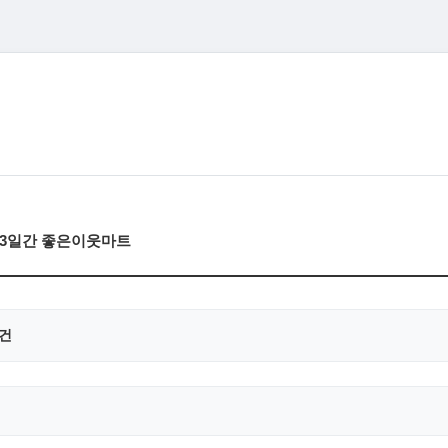
금)3일간 좋은이웃마트
0건