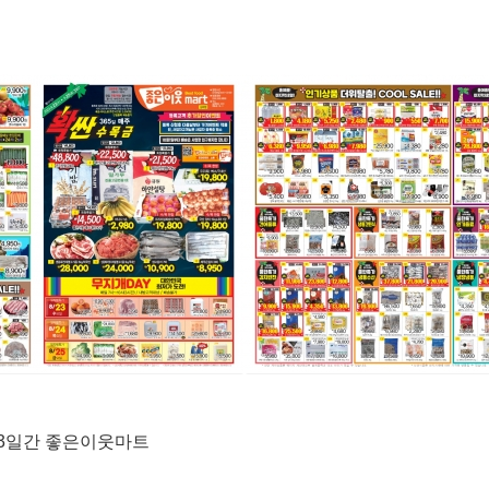
금)3일간 좋은이웃마트