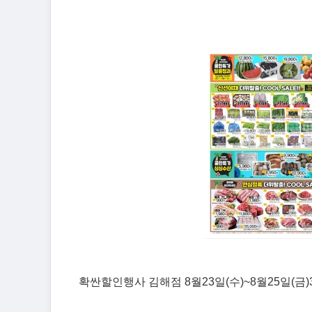
확싼할인행사 김해점 8월23일(수)~8월25일(