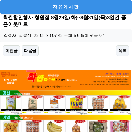
자유게시판
확싼할인행사 창원점 8월29일(화)~8월31일(목)3일간 좋
은이웃마트
작성자
김봉선
23-08-28 07:43
조회
5,685회
댓글
0건
이전글
다음글
목록
본문