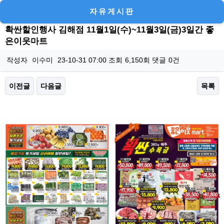
자유게시판
확싼할인행사 김해점 11월1일(수)~11월3일(금)3일간 좋
은이웃마트
작성자
이수미
23-10-31 07:00
조회
6,150회
댓글
0건
이전글
다음글
목록
본문