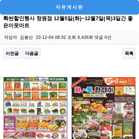
자유게시판
확싼할인행사 창원점 12월5일(화)~12월7일(목)3일간 좋
은이웃마트
작성자
김봉선
23-12-04 08:32
조회
6,426회
댓글
0건
이전글
다음글
목록
본문