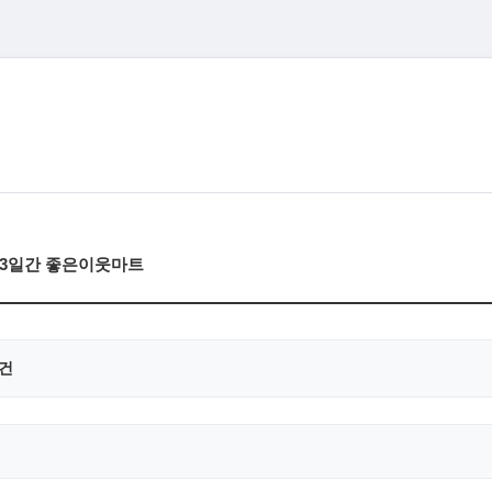
목)3일간 좋은이웃마트
0건