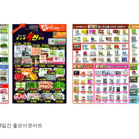
목)3일간 좋은이웃마트