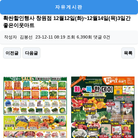
자유게시판
확싼할인행사 창원점 12월12일(화)~12월14일(목)3일간
좋은이웃마트
작성자
김봉선
23-12-11 08:19
조회
6,390회
댓글
0건
이전글
다음글
목록
본문