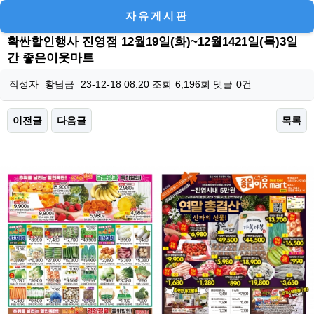
자유게시판
확싼할인행사 진영점 12월19일(화)~12월1421일(목)3일
간 좋은이웃마트
작성자
황남금
23-12-18 08:20
조회
6,196회
댓글
0건
이전글
다음글
목록
본문