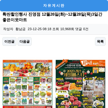
자유게시판
확싼할인행사 진영점 12월26일(화)~12월28일(목)3일간
좋은이웃마트
작성자
황남금
23-12-25 08:18
조회
10,968회
댓글
0건
이전글
다음글
목록
본문