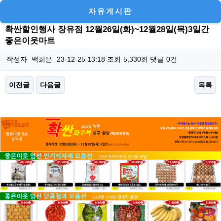
자유게시판
확싼할인행사 장유점 12월26일(화)~12월28일(목)3일간
좋은이웃마트
작성자
백희은
23-12-25 13:18
조회
5,330회
댓글
0건
이전글
다음글
목록
본문