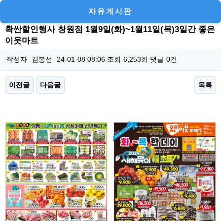
자유게시판
확싼할인행사 창원점 1월9일(화)~1월11일(목)3일간 좋은
이웃마트
작성자
김봉선
24-01-08 08:06
조회
6,253회
댓글
0건
이전글
다음글
목록
본문