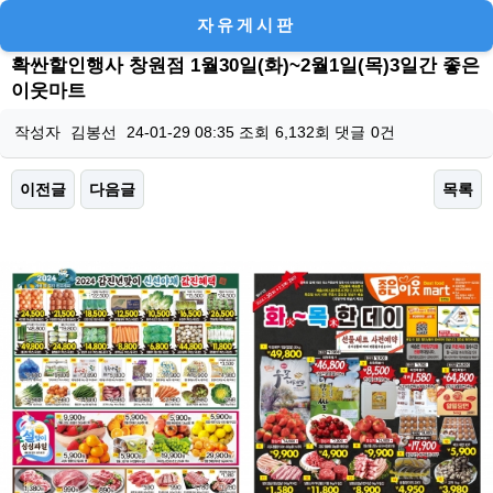
자유게시판
확싼할인행사 창원점 1월30일(화)~2월1일(목)3일간 좋은
이웃마트
작성자
김봉선
24-01-29 08:35
조회
6,132회
댓글
0건
이전글
다음글
목록
본문