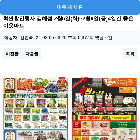
자유게시판
확싼할인행사 김해점 2월6일(화)~2월9일(금)4일간 좋은
이웃마트
작성자
김민숙
24-02-05 08:20
조회
5,877회
댓글
0건
이전글
다음글
목록
본문