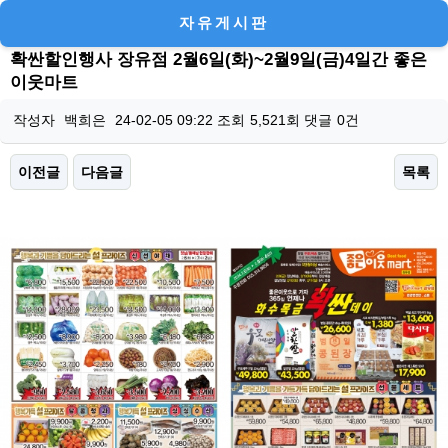
자유게시판
확싼할인행사 장유점 2월6일(화)~2월9일(금)4일간 좋은
이웃마트
작성자
백희은
24-02-05 09:22
조회
5,521회
댓글
0건
이전글
다음글
목록
본문