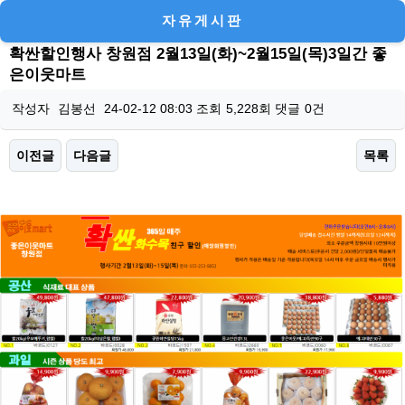
자유게시판
확싼할인행사 창원점 2월13일(화)~2월15일(목)3일간 좋
은이웃마트
작성자
김봉선
24-02-12 08:03
조회
5,228회
댓글
0건
이전글
다음글
목록
본문