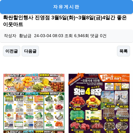
자유게시판
확싼할인행사 진영점 3월5일(화)~3월8일(금)4일간 좋은
이웃마트
작성자
황남금
24-03-04 08:03
조회
6,946회
댓글
0건
이전글
다음글
목록
본문