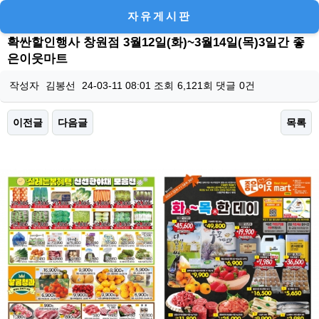
자유게시판
확싼할인행사 창원점 3월12일(화)~3월14일(목)3일간 좋
은이웃마트
작성자
김봉선
24-03-11 08:01
조회
6,121회
댓글
0건
이전글
다음글
목록
본문