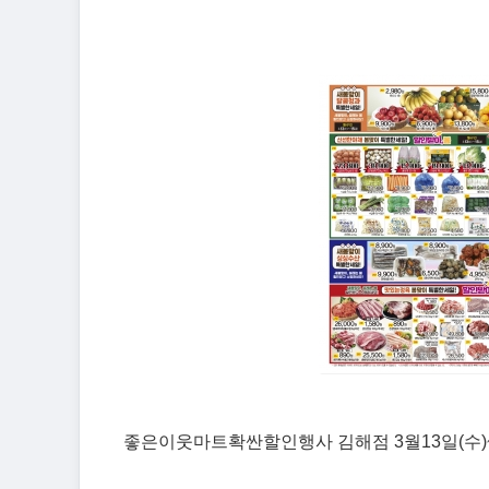
좋은이웃마트확싼할인행사 김해점 3월13일(수)~