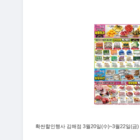
확싼할인행사 김해점 3월20일(수)~3월22일(금