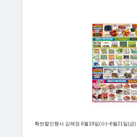
확싼할인행사 김해점 6월19일(수)~6월21일(금