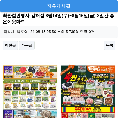
자유게시판
확싼할인행사 김해점 8월14일(수)~8월16일(금) 3일간 좋
은이웃마트
작성자
박도영
24-08-13 05:50
조회
5,739회
댓글
0건
이전글
다음글
목록
본문