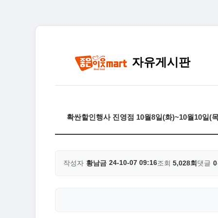
자유게시판
확싼할인행사 진영점 10월8일(화)~10월10일
24-10-07 09:16
작성자
황남금
조회
5,028회
댓글