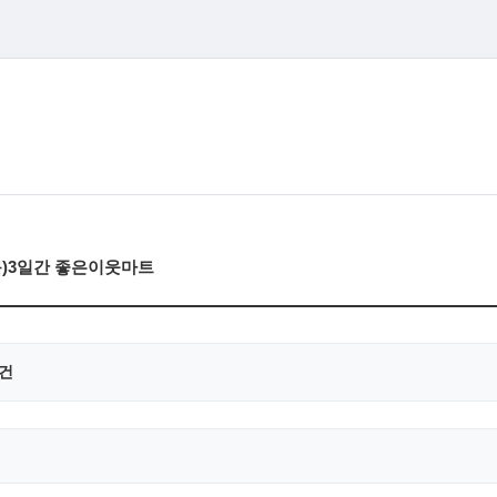
(목)3일간 좋은이웃마트
0건