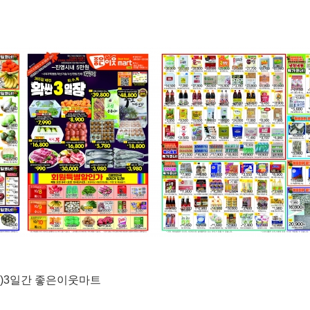
목)3일간 좋은이웃마트