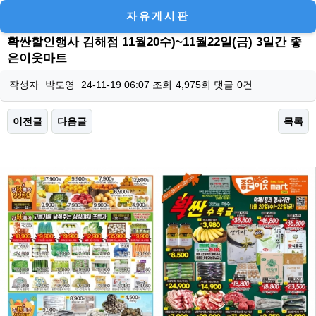
자유게시판
확싼할인행사 김해점 11월20수)~11월22일(금) 3일간 좋
은이웃마트
작성자
박도영
24-11-19 06:07
조회
4,975회
댓글
0건
이전글
다음글
목록
본문