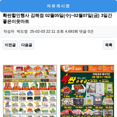
자유게시판
확싼할인행사 김해점 02월05일(수)~02월07일(금) 3일간
좋은이웃마트
작성자
박도영
25-02-03 22:11
조회
4,683회
댓글
0건
이전글
다음글
목록
본문