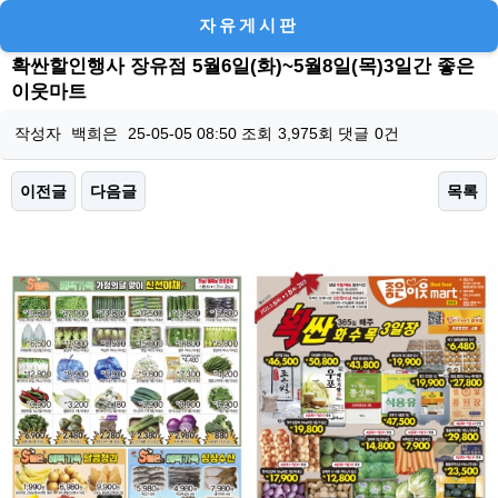
자유게시판
확싼할인행사 장유점 5월6일(화)~5월8일(목)3일간 좋은
이웃마트
작성자
백희은
25-05-05 08:50
조회
3,975회
댓글
0건
이전글
다음글
목록
본문