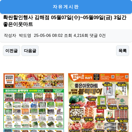
자유게시판
확싼할인행사 김해점 05월07일(수)~05월09일(금) 3일간
좋은이웃마트
작성자
박도영
25-05-06 08:02
조회
4,216회
댓글
0건
이전글
다음글
목록
본문