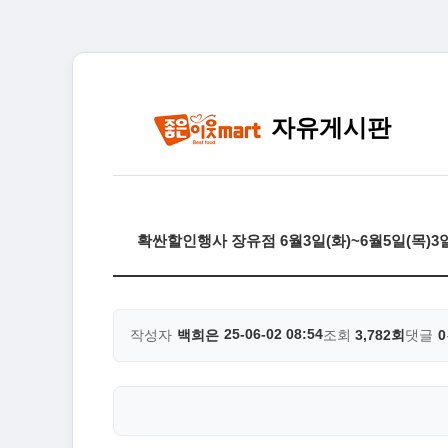
자유게시판
확싼할인행사 장유점 6월3일(화)~6월5일(목)
25-06-02 08:54
작성자
백희은
조회
3,782회
댓글