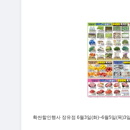
확싼할인행사 장유점 6월3일(화)~6월5일(목)