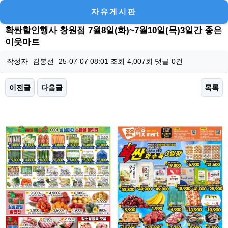
자유게시판
확싼할인행사 창원점 7월8일(화)~7월10일(목)3일간 좋은
이웃마트
작성자
김봉선
25-07-07 08:01
조회
4,007회
댓글
0건
이전글
다음글
목록
본문