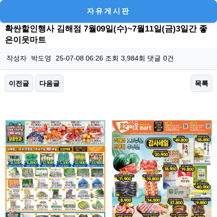
자유게시판
확싼할인행사 김해점 7월09일(수)~7월11일(금)3일간 좋
은이웃마트
작성자
박도영
25-07-08 06:26
조회
3,984회
댓글
0건
이전글
다음글
목록
본문