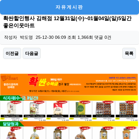
자유게시판
확싼할인행사 김해점 12월31일(수)~01월04일(일)5일간
좋은이웃마트
작성자
박도영
25-12-30 06:09
조회
1,366회
댓글
0건
이전글
다음글
목록
본문