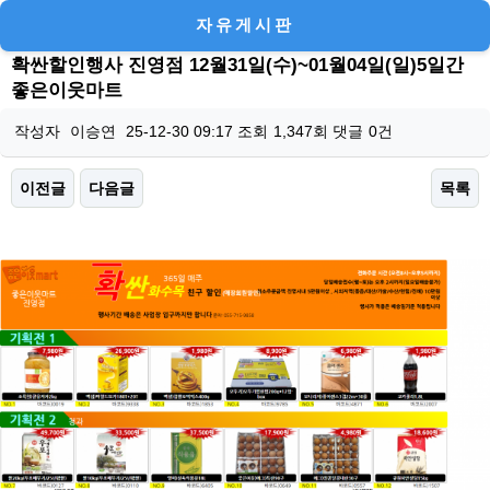
자유게시판
확싼할인행사 진영점 12월31일(수)~01월04일(일)5일간
좋은이웃마트
작성자
이승연
25-12-30 09:17
조회
1,347회
댓글
0건
이전글
다음글
목록
본문