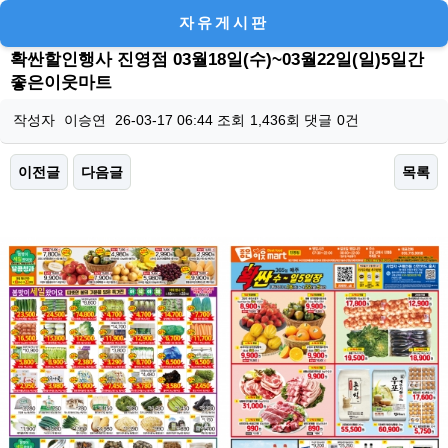
자유게시판
확싼할인행사 진영점 03월18일(수)~03월22일(일)5일간
좋은이웃마트
작성자
이승연
26-03-17 06:44
조회
1,436회
댓글
0건
이전글
다음글
목록
본문