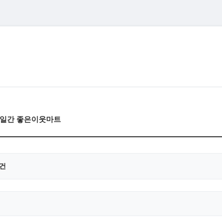
)6일간 좋은이웃마트
0건