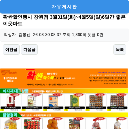
자유게시판
확싼할인행사 창원점 3월31일(화)~4월5일(일)6일간 좋은
이웃마트
작성자
김봉선
26-03-30 08:37
조회
1,360회
댓글
0건
이전글
다음글
목록
본문