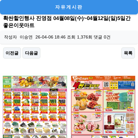
자유게시판
확싼할인행사 진영점 04월08일(수)~04월12일(일)5일간
좋은이웃마트
작성자
이승연
26-04-06 18:46
조회
1,376회
댓글
0건
이전글
다음글
목록
본문