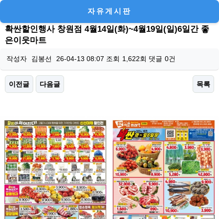
자유게시판
확싼할인행사 창원점 4월14일(화)~4월19일(일)6일간 좋
은이웃마트
작성자
김봉선
26-04-13 08:07
조회
1,622회
댓글
0건
이전글
다음글
목록
본문