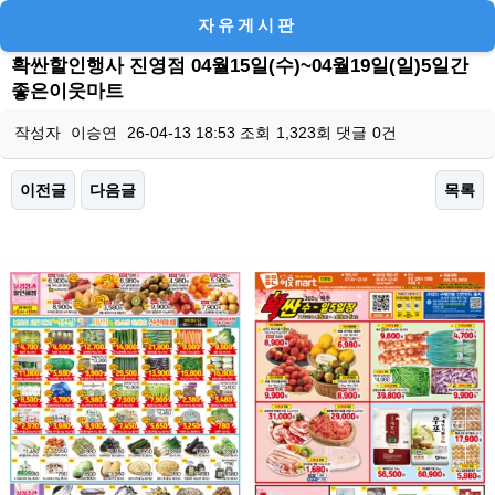
자유게시판
확싼할인행사 진영점 04월15일(수)~04월19일(일)5일간
좋은이웃마트
작성자
이승연
26-04-13 18:53
조회
1,323회
댓글
0건
이전글
다음글
목록
본문