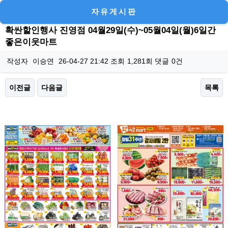
자유게시판
확싼할인행사 진영점 04월29일(수)~05월04일(월)6일간
좋은이웃마트
작성자
이승연
26-04-27 21:42
조회
1,281회
댓글
0건
이전글
다음글
목록
본문