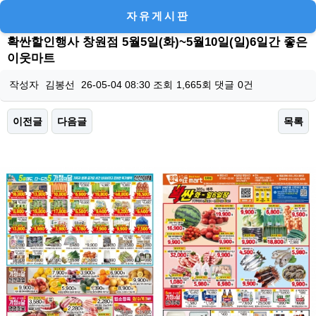
자유게시판
확싼할인행사 창원점 5월5일(화)~5월10일(일)6일간 좋은
이웃마트
작성자
김봉선
26-05-04 08:30
조회
1,665회
댓글
0건
이전글
다음글
목록
본문