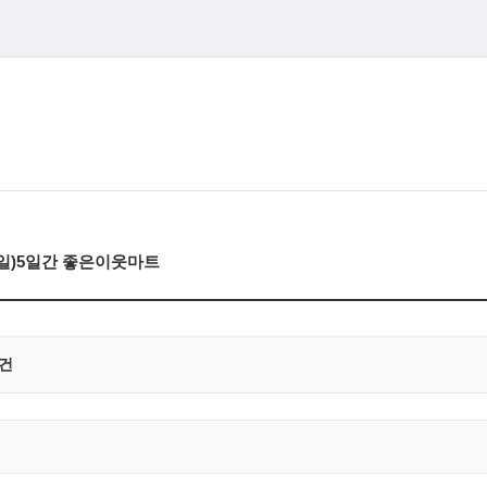
(일)5일간 좋은이웃마트
0건