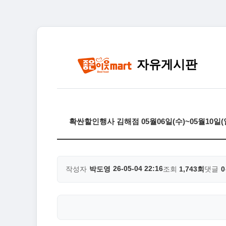
자유게시판
확싼할인행사 김해점 05월06일(수)~05월10일
26-05-04 22:16
작성자
박도영
조회
1,743회
댓글