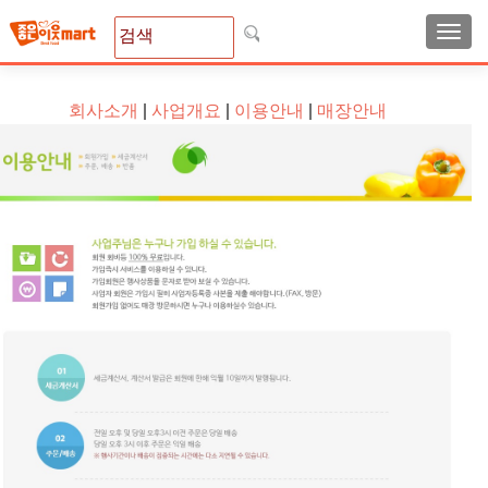
Search for:
Toggl
회사소개
|
사업개요
|
이용안내
|
매장안내