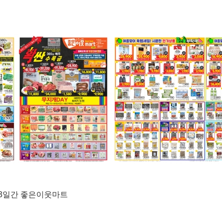
금)3일간 좋은이웃마트