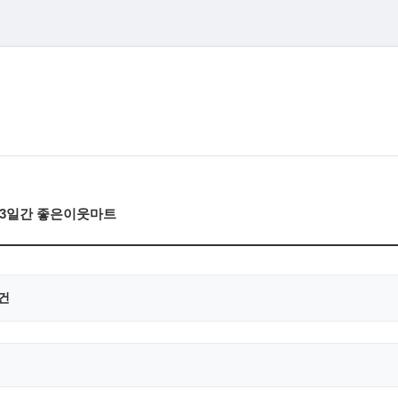
금)3일간 좋은이웃마트
0건