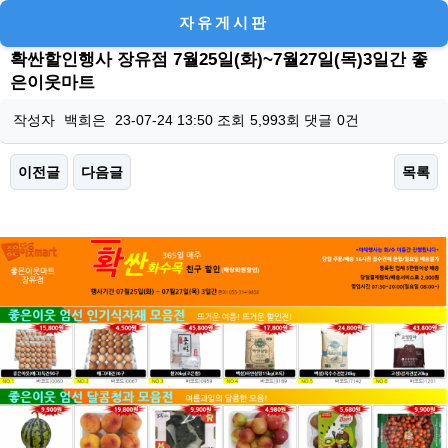
자유게시판
확싼할인행사 장유점 7월25일(화)~7월27일(목)3일간 좋
은이웃마트
작성자
백희은
23-07-24 13:50
조회
5,993회
댓글
0건
이전글
다음글
목록
본문