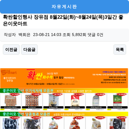
자유게시판
확싼할인행사 장유점 8월22일(화)~8월24일(목)3일간 좋
은이웃마트
작성자
백희은
23-08-21 14:03
조회
5,892회
댓글
0건
이전글
다음글
목록
본문