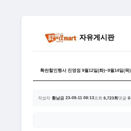
자유게시판
확싼할인행사 진영점 9월12일(화)~9월14일(
23-09-11 08:13
작성자
황남금
조회
6,723회
댓글