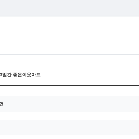
목)3일간 좋은이웃마트
0건