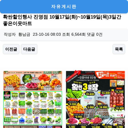
자유게시판
확싼할인행사 진영점 10월17일(화)~10월19일(목)3일간
좋은이웃마트
작성자
황남금
23-10-16 08:03
조회
6,564회
댓글
0건
이전글
다음글
목록
본문